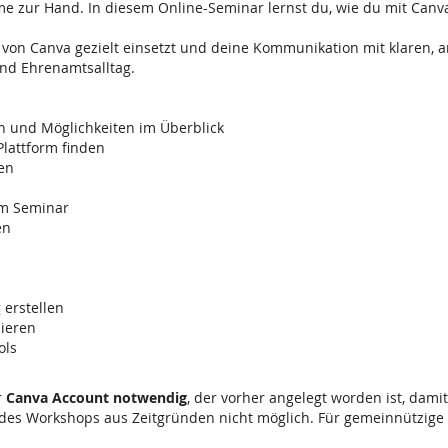
 zur Hand. In diesem Online-Seminar lernst du, wie du mit Canva 
n von Canva gezielt einsetzt und deine Kommunikation mit klaren, 
und Ehrenamtsalltag.
n und Möglichkeiten im Überblick
Plattform finden
en
 im Seminar
en
 erstellen
sieren
ols
r
Canva Account notwendig
, der vorher angelegt worden ist, dam
des Workshops aus Zeitgründen nicht möglich. Für gemeinnützige O