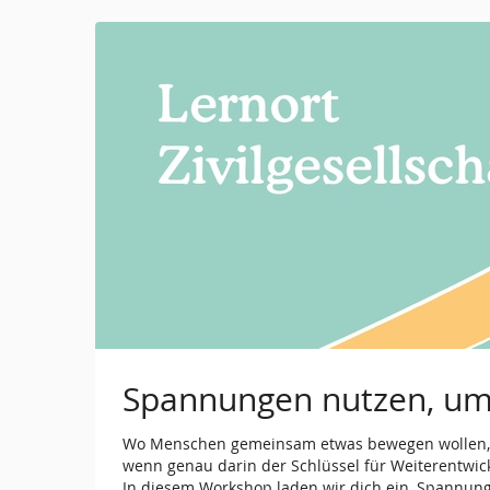
Zum
Haupt-
Inhalt
springen
Spannungen nutzen, um
Wo Menschen gemeinsam etwas bewegen wollen, t
wenn genau darin der Schlüssel für Weiterentwick
In diesem Workshop laden wir dich ein, Spannunge