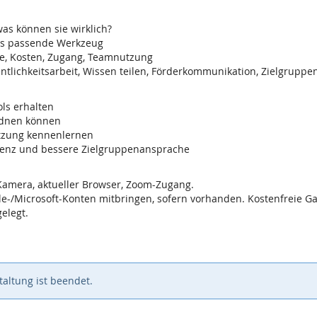
was können sie wirklich?
 das passende Werkzeug
he, Kosten, Zugang, Teamnutzung
fentlichkeitsarbeit, Wissen teilen, Förderkommunikation, Zielgrupp
ols erhalten
rdnen können
utzung kennenlernen
fizienz und bessere Zielgruppenansprache
 Kamera, aktueller Browser, Zoom-Zugang.
le-/Microsoft-Konten mitbringen, sofern vorhanden. Kostenfreie Ga
elegt.
altung ist beendet.